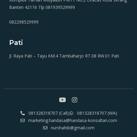
Banten 42116 Tlp 081939529999
082298529999
Pati
Jl. Raya Pati – Tayu KM.4 Tambaharjo RT.08 RW.01 Pati
081328318707 (Call)
081328318707 (WA)
marketing.handasa@handasa-konsultan.com
nurshahib@gmail.com