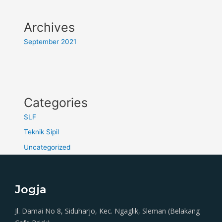
Archives
September 2021
Categories
SLF
Teknik Sipil
Uncategorized
Jogja
Jl. Damai No 8, Siduharjo, Kec. Ngaglik, Sleman (Belakang