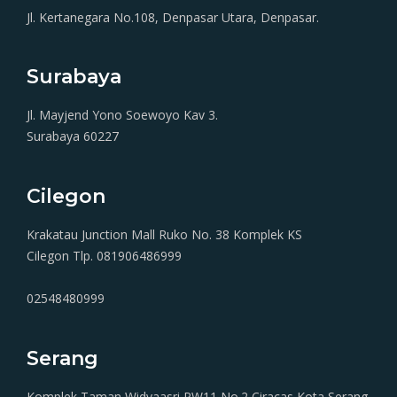
Jl. Kertanegara No.108, Denpasar Utara, Denpasar.
Surabaya
Jl. Mayjend Yono Soewoyo Kav 3.
Surabaya 60227
Cilegon
Krakatau Junction Mall Ruko No. 38 Komplek KS
Cilegon
Tlp. 081906486999
02548480999
Serang
Komplek Taman Widyaasri PW11 No.2 Ciracas Kota Serang